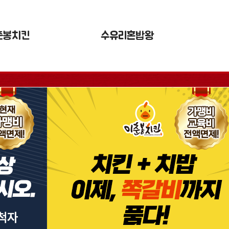
춘봉치킨
수유리혼밥왕